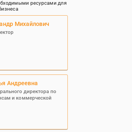
обходимыми ресурсами для
бизнеса
сандр Михайлович
ектор
ья Андреевна
ерального директора по
нсам и коммерческой