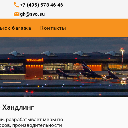
phone
+7 (495) 578 46 46
email
gh@svo.su
ыск багажа
Контакты
 Хэндлинг
и, разрабатывает меры по
сов, производительности