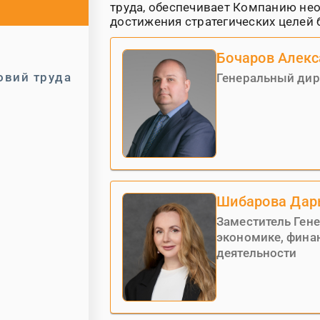
труда, обеспечивает Компанию не
достижения стратегических целей 
Бочаров Алек
овий труда
Генеральный дир
Шибарова Дар
Заместитель Ген
экономике, фина
деятельности